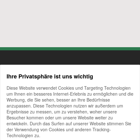
Ihre Privatsphäre ist uns wichtig
Diese Website verwendet Cookies und Targeting Technologien
um Ihnen ein besseres Internet-Erlebnis zu ermöglichen und die
Werbung, die Sie sehen, besser an Ihre Bedürfnisse
anzupassen. Diese Technologien nutzen wir außerdem um
Gestüt Tannenhof I Familie Plönzke
Ergebnisse zu messen, um zu verstehen, woher unsere
Am Sonnenberg 6 I D-65321 Heidenrod-Watzelhain
Besucher kommen oder um unsere Website weiter zu
Tel. +49 6124 4321
| Fax +49 6124 6279
entwickeln. Durch das Surfen auf unserer Website stimmen Sie
E-Mail info@gestuet-tannenhof.com
der Verwendung von Cookies und anderen Tracking-
Technologien zu.